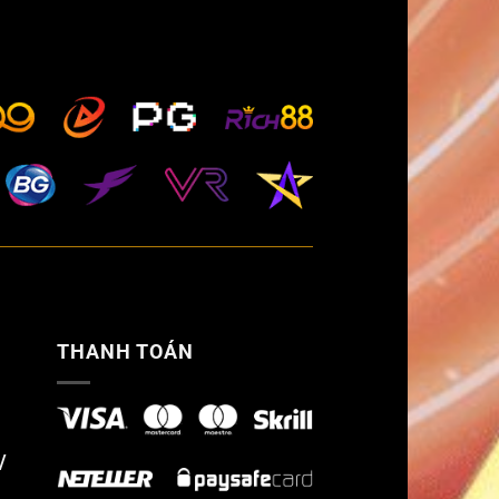
niềm đam mê vừa tìm kiếm cơ hội
 nơi chỉ có niềm vui cùng khoảnh
 lâu dài với sòng bạc từ những
i, nơi quy tụ vô số tùy chọn đầy
ật như sau.
THANH TOÁN
kéo theo đó là sự tăng vọt của giá
từ những biểu tượng đặc trưng như
/