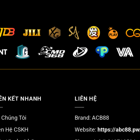
phủ. Đây được xem là thiên đường để bạn vừa thỏa mãn 
tiền cũng như thời gian đã bỏ ra.
chơi, trang web hứa hẹn về một thế giới giải trí lý tưởng,
y đã được minh chứng bởi hơn 10 triệu thành viên gắn bó
iểm hiện tại.
ame đáng chơi nhất tại ABC88
iên sẽ phải choáng ngợp bởi độ khủng của kho tàng trò chơ
nh em không được phép bỏ lỡ những hạng mục game nổi b
IÊN KẾT NHANH
LIÊN HỆ
 lớn hàng tỷ đồng
ì tại trang web, với hàng nghìn lượt truy cập mỗi ngày, 
 Chúng Tôi
Brand: ACB88
 game Slots
ABC88
có đa dạng chủ đề thú vị, lấy ý tưởng 
ên Hệ CSKH
Website:
https://abc88.pw
 lưu hay Văn hóa,…